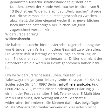
genannten Ausschlusstatbestände fällt, steht dem
Kunden, soweit der Kunde Verbraucher im Sinne von §
13 BGB ist, ein Widerrufsrecht zu. „Verbraucher“ ist jede
natürliche Person, die ein Rechtsgeschäft zu Zwecken
abschließt, die überwiegend weder ihrer gewerblichen
noch ihrer selbständigen beruflichen Tätigkeit
zugerechnet werden können.
Widerrufsbelehrung
Widerrufsrecht
Sie haben das Recht, binnen vierzehn Tagen ohne Angabe
von Gründen den Vertrag mit dem Geschäft zu widerrufen.
Die Widerrufsfrist beträgt vierzehn Tage ab dem Tag, an
dem Sie oder ein von Ihnen benannter Dritter, der nicht der
Beförderer ist, die Waren in Besitz genommen haben bzw.
hat.
Um Ihr Widerrufsrecht auszuüben, müssen Sie
Takeaway.com (yd. yourdelivery GmbH, Cuvrystr. 50, 52, 54 /
Schlesische Str. 34, 10997 Berlin,
info@lieferando.de
, Fax:
0800 202 07 702) mittels einer eindeutigen Erklärung (z. B.
ein mit der Post versandter Brief, Telefax oder E-Mail) über
Ihren Entschluss, den Vertrag mit dem Geschäft zu
widerrufen, informieren. Sie können dafür das beigefügte
Muster-Widerrufsformular verwenden, das jedoch nicht