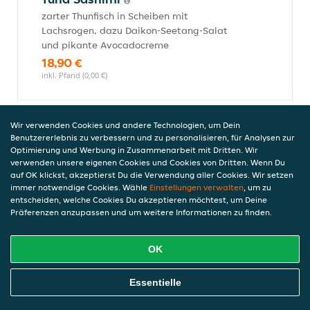
zarter Thunfisch in Scheiben mit
Lachsrogen, dazu Daikon-Seetang-Salat
und pikante Avocadocreme
18,90 €
inkl. Pfand (0,00 €)
Wir verwenden Cookies und andere Technologien, um Dein
Sushi Boxen
Benutzererlebnis zu verbessern und zu personalisieren, für Analysen zur
Optimierung und Werbung in Zusammenarbeit mit Dritten. Wir
verwenden unsere eigenen Cookies und Cookies von Dritten. Wenn Du
auf OK klickst, akzeptierst Du die Verwendung aller Cookies. Wir setzen
Salmon Collection Sushi Box
immer notwendige Cookies. Wähle
Einstellungen verwalten
, um zu
entscheiden, welche Cookies Du akzeptieren möchtest, um Deine
4 Lachs Sashimi, 4 flambierte Lachs Nigiri,
Präferenzen anzupassen und um weitere Informationen zu finden.
6 Sake Avocado Maki, 4 The Most Wanted
Crunchy Sushi
25,90 €
OK
inkl. Pfand (0,00 €)
Online Essen Bestellen
Essentielle