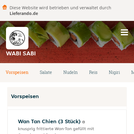
Diese Website wird betrieben und verwaltet durch
Lieferando.de
WABI SABI
Vorspeisen
Salate
Nudeln
Reis
Nigiri
M
Vorspeisen
Wan Tan Chien (3 Stück)
knusprig frittierte Wan-Tan gefüllt mit